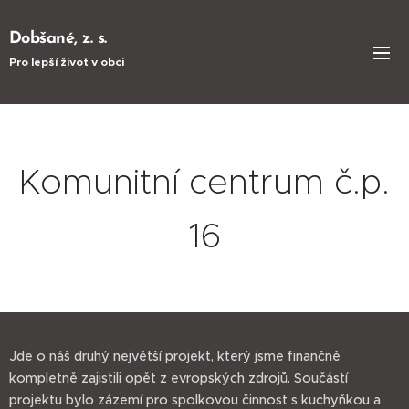
Dobšané, z. s.
Pro lepší život v obci
Komunitní centrum č.p.
16
Jde o náš druhý největší projekt, který jsme finančně
kompletně zajistili opět z evropských zdrojů. Součástí
projektu bylo zázemí pro spolkovou činnost s kuchyňkou a