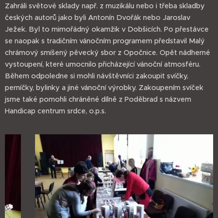
Zahráli světové sklady např. z muzikálu nebo i třeba skladby
českých autorů jako byli Antonín Dvořák nebo Jaroslav
Ježek. Byl to mimořádný okamžik v Dobšicích. Po přestávce
se naopak s tradičním vánočním programem představil Malý
chrámový smíšený pěvecký sbor z Opočnice. Opět nádherné
vystoupení, které umocnilo přicházející vánoční atmosféru.
Během odpoledne si mohli návštěvníci zakoupit svíčky,
perníčky, bylinky a jiné vánoční výrobky. Zakoupením svíček
jsme také pomohli chráněné dílně z Poděbrad s názvem
Handicap centrum srdce, o.p.s.