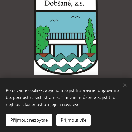
Používáme cookies, abychom zajistili správné fungování a
bezpečnost našich stránek. Tím vám můžeme zajistit tu
nejlepší zkušenost při jejich návštěvě.
Za web odpovídá Pavel Dobrý ml.
Přijmout nezbytné
Přijmout vše
Vytvořeno službou
Webnode
Cookies