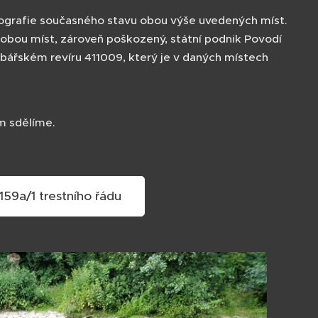
tografie současného stavu obou výše uvedených míst.
 obou míst, zároveň poškozený, státní podnik Povodí
ybářském revíru 411009, který je v daných místech
ám sdělíme.
159a/1 trestního řádu