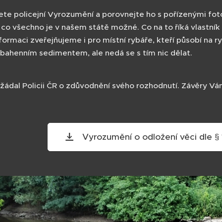
dete policejní Vyrozumění a porovnejte ho s pořízenými fo
co všechno je v našem státě možné. Co na to říká vlastník
formaci zveřejňujeme i pro místní rybáře, kteří působí na r
ahenním sedimentem, ale nedá se s tím nic dělat.
žádal Policii ČR o zdůvodnění svého rozhodnutí. Závěry V
Vyrozumění o odložení věci dle § 