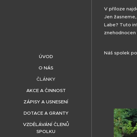
V příloze naj
Jen žasneme, 
Labe? Tuto in
znehodnocen b
Náš spolek po
ÚVOD
O NÁS
ČLÁNKY
AKCE A ČINNOST
ZÁPISY A USNESENÍ
DOTACE A GRANTY
VZDĚLÁVÁNÍ ČLENŮ
SPOLKU