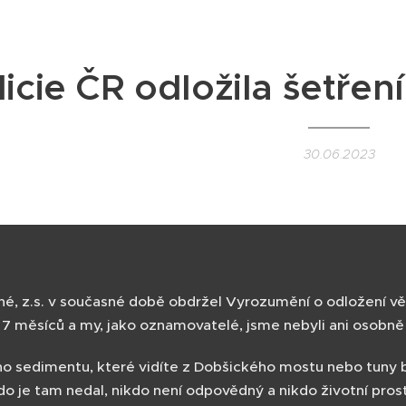
licie ČR odložila šetřen
30.06.2023
, z.s. v současné době obdržel Vyrozumění o odložení věci d
7 měsíců a my, jako oznamovatelé, jsme nebyli ani osobně 
o sedimentu, které vidíte z Dobšického mostu nebo tuny 
kdo je tam nedal, nikdo není odpovědný a nikdo životní pros