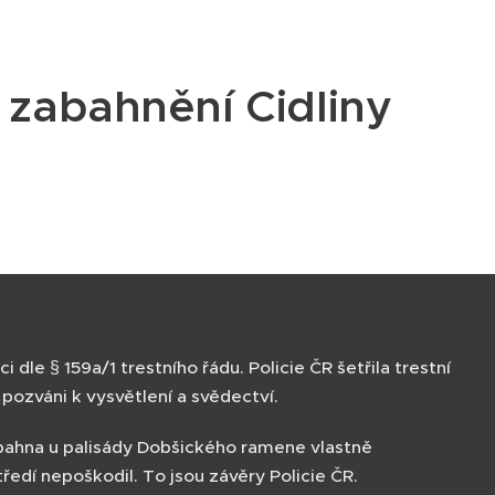
í zabahnění Cidliny
le § 159a/1 trestního řádu. Policie ČR šetřila trestní
pozváni k vysvětlení a svědectví.
bahna u palisády Dobšického ramene vlastně
tředí nepoškodil. To jsou závěry Policie ČR.